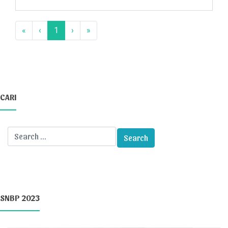
«
‹
1
›
»
CARI
SNBP 2023