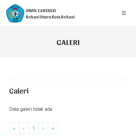
SMAN 14 BEKASI
Bekasi Utara Kota Bekasi
GALERI
Galeri
Data galeri tidak ada
«
‹
1
›
»