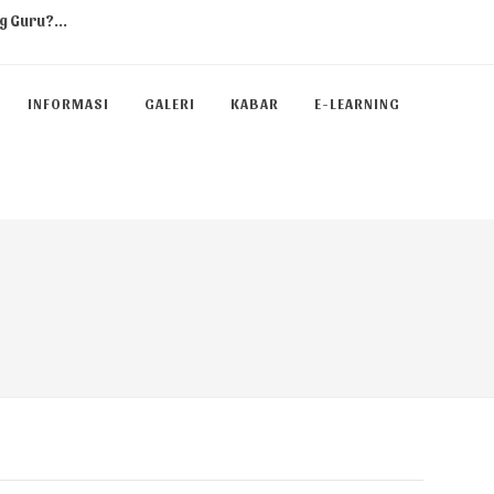
ranya...
INFORMASI
GALERI
KABAR
E-LEARNING
olos PTN Jalur SNBP 2023...
casila Kelas 10 Tema Suar...
 PTN Jalur SNBP...
 Guru?...