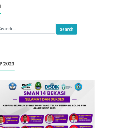
I
P 2023