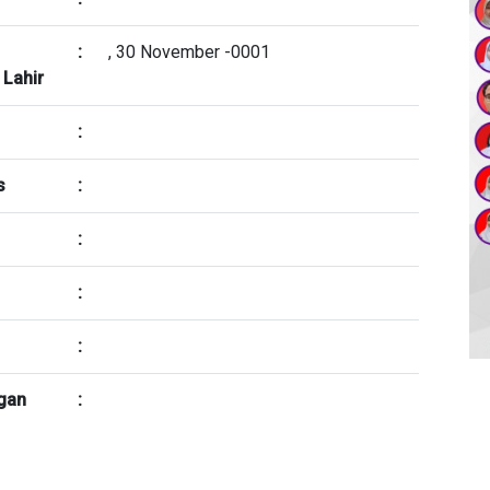
:
, 30 November -0001
 Lahir
:
s
:
:
:
:
gan
: