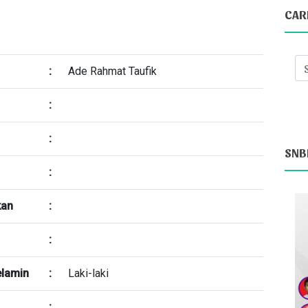
CAR
:
Ade Rahmat Taufik
:
:
SNB
:
kan
:
:
elamin
:
Laki-laki
: