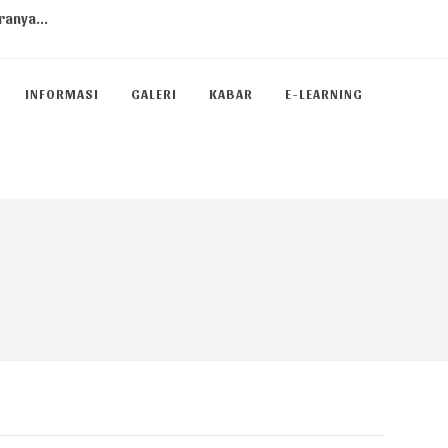
ranya...
INFORMASI
GALERI
KABAR
E-LEARNING
olos PTN Jalur SNBP 2023...
casila Kelas 10 Tema Suar...
 PTN Jalur SNBP...
 Guru?...