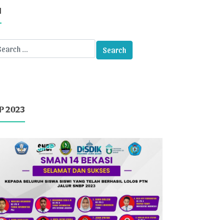
I
P 2023